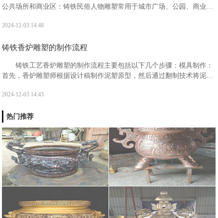
公共场所和商业区‌：铸铁民俗人物雕塑常用于城市广场、公园、商业街
等公共场所，不仅能够美化环境，还能作为地标性建筑或景点，提升城
2024-12-03 14:48
市的文化氛围和艺术气息‌。
铸铁香炉雕塑的制作流程
‌铸铁工艺香炉雕塑的制作流程主要包括以下几个步骤‌：‌模具制作‌：
首先，香炉雕塑师根据设计稿制作泥塑原型，然后通过翻制技术将泥塑
原型转换成石膏或玻璃钢模具，以便进行后续的铸造‌1。
2024-12-03 14:43
热门推荐