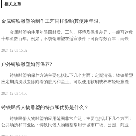
相关文章
金属铸铁雕塑的制作工艺同样影响其使用年限。
金属雕塑的使用年限因材质、工艺、环境及保养差异，一般可达数
十年至数百年。例如，不锈钢雕塑在适宜条件下可保存数百年，而铁艺
雕塑在良好保养下也能使用数十年。具体年限需结合实际情况评估。
2024-12-03 15:02
户外铸铁雕塑如何保养?
‌铸铁雕塑的保养方法主要包括以下几个方面‌：‌定期清洗‌：铸铁雕塑
应定期清洗以去除附着的脏污和尘土。可以使用软刷或棉布轻轻擦洗，
避免使用硬质刷具或有磨损的棉布，以免对雕塑造成损伤。
2024-12-03 14:56
铸铁民俗人物雕塑的特点和优势‌是什么？
铸铁民俗人物雕塑的应用范围非常广泛，主要包括以下几个方面‌：‌
公共场所和商业区‌：铸铁民俗人物雕塑常用于城市广场、公园、商业街
等公共场所，不仅能够美化环境，还能作为地标性建筑或景点，提升城