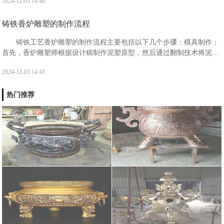
2024-12-03 14:48
市的文化氛围和艺术气息‌。
铸铁香炉雕塑的制作流程
‌铸铁工艺香炉雕塑的制作流程主要包括以下几个步骤‌：‌模具制作‌：
首先，香炉雕塑师根据设计稿制作泥塑原型，然后通过翻制技术将泥塑
原型转换成石膏或玻璃钢模具，以便进行后续的铸造‌1。
2024-12-03 14:43
热门推荐